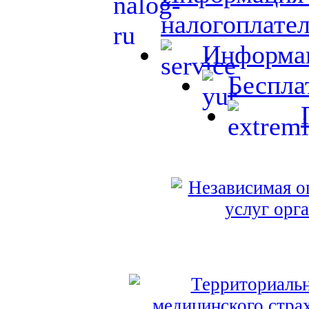
налогоплате
Информац
Беспла