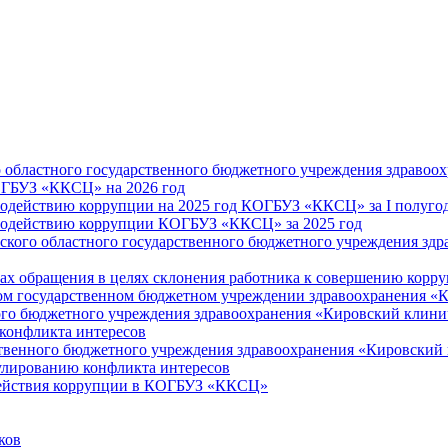
областного государственного бюджетного учреждения здравоо
ОГБУЗ «ККСЦ» на 2026 год
одействию коррупции на 2025 год КОГБУЗ «ККСЦ» за I полугод
водействию коррупции КОГБУЗ «ККСЦ» за 2025 год
вского областного государственного бюджетного учреждения зд
ктах обращения в целях склонения работника к совершению кор
ом государственном бюджетном учреждении здравоохранения «
ого бюджетного учреждения здравоохранения «Кировский клини
конфликта интересов
твенного бюджетного учреждения здравоохранения «Кировский
улированию конфликта интересов
действия коррупции в КОГБУЗ «ККСЦ»
ков