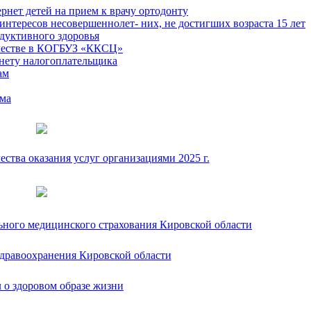
ернет детей на прием к врачу ортодонту
интересов несовершеннолет- них, не достигших возраста 15 лет
дуктивного здоровья
честве в КОГБУЗ «ККСЦ»
нету налогоплательщика
ам
зма