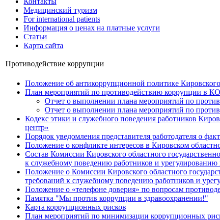
Контакты
Медицинский туризм
For international patients
Информация о ценах на платные услуги
Статьи
Карта сайта
Противодействие коррупции
Положение об антикоррупционной политике Кировского 
План мероприятий по противодействию коррупции в К
Отчет о выполнении плана мероприятий по против
Отчет о выполнении плана мероприятий по проти
Кодекс этики и служебного поведения работников Киро
центр»
Порядок уведомления представителя работодателя о фа
Положение о конфликте интересов в Кировском областн
Состав Комиссии Кировского областного государственн
к служебному поведению работников и урегулированию 
Положение о Комиссии Кировского областного государс
требований к служебному поведению работников и урег
Положение о «телефоне доверия» по вопросам противо
Памятка "Мы против коррупции в здравоохранении!"
Карта коррупционных рисков
План мероприятий по минимизации коррупционных рис