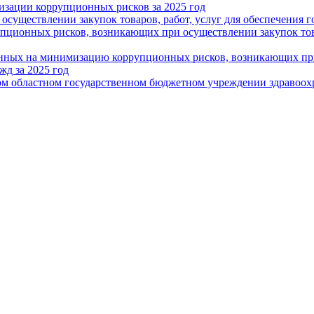
зации коррупционных рисков за 2025 год
 осуществлении закупок товаров, работ, услуг для обеспечения
пционных рисков, возникающих при осуществлении закупок това
енных на минимизацию коррупционных рисков, возникающих при 
д за 2025 год
ом областном государственном бюджетном учреждении здравоох