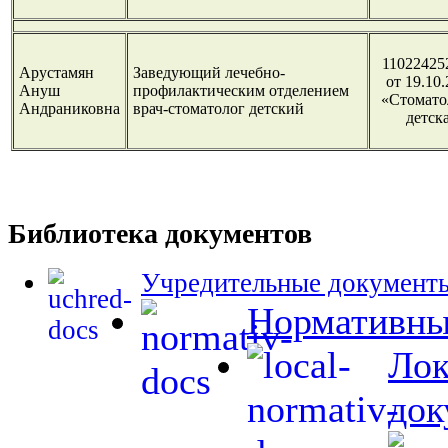
11022425
Арустамян
Заведующий лечебно-
от 19.10.
Ануш
профилактическим отделением
«Стомато
Андраниковна
врач-стоматолог детский
детск
Библиотека документов
Учредительные документ
Нормативны
Лок
док