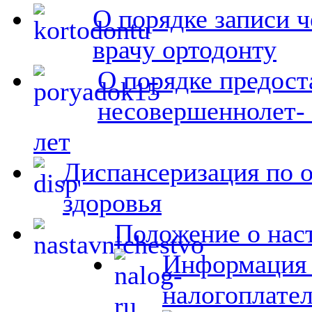
О порядке записи ч
врачу ортодонту
О порядке предост
несовершеннолет- 
лет
Диспансеризация по 
здоровья
Положение о на
Информация 
налогоплате