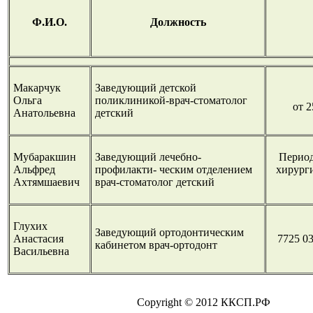
Ф.И.О.
Должность
Макарчук
Заведующий детской
Ольга
поликлиникой-врач-стоматолог
от 2
Анатольевна
детский
Мубаракшин
Заведующий лечебно-
Период
Альфред
профилакти- ческим отделением
хирурги
Ахтямшаевич
врач-стоматолог детский
Глухих
Заведующий ортодонтическим
Анастасия
7725 03
кабинетом врач-ортодонт
Васильевна
Copyright © 2012 ККСП.РФ