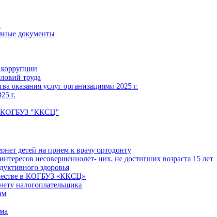
ы
вные документы
 коррупции
словий труда
ва оказания услуг организациями 2025 г.
25 г.
КОГБУЗ "ККСЦ"
ернет детей на прием к врачу ортодонту
интересов несовершеннолет- них, не достигших возраста 15 лет
дуктивного здоровья
честве в КОГБУЗ «ККСЦ»
нету налогоплательщика
ам
зма