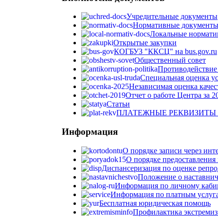
Учредительные документы
Нормативные документ
Локальные нормати
Открытые закупки
КОГБУЗ "ККСЦ" на bus.gov.ru
Общественный совет
Противодействие
Специальная оценка у
Независимая оценка качест
Отчет о работе Центра за 20
Статьи
ПЛАТЕЖНЫЕ РЕКВИЗИТЫ 
Информация
О порядке записи через инт
О порядке предоставления 
Диспансеризация по оценке репро
Положение о наставни
Информация по личному каби
Информация по платным услуг
Бесплатная юридическая помощь
Профилактика экстреми