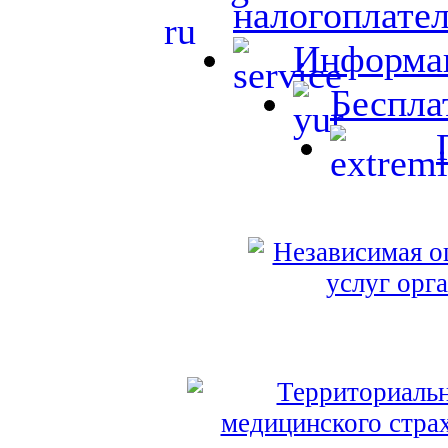
налогоплате
Информац
Беспла