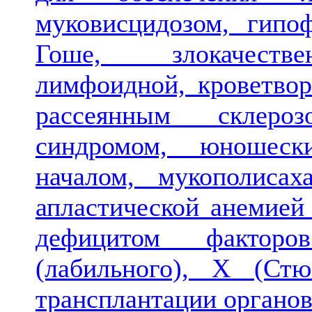
муковисцидозом, гипо
Гоше, злокачестве
лимфоидной, кроветвор
рассеянным склерозо
синдромом, юношес
началом, мукополиса
апластической анемией
дефицитом факторо
(лабильного), X (Ст
трансплантации органов